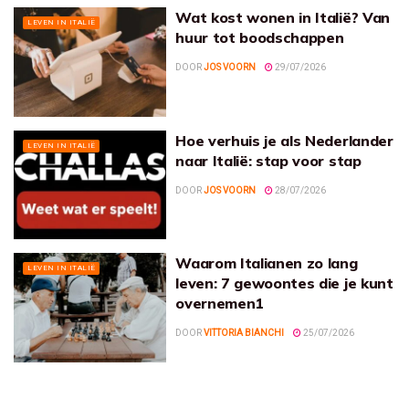
Wat kost wonen in Italië? Van
LEVEN IN ITALIË
huur tot boodschappen
DOOR
JOS VOORN
29/07/2026
Hoe verhuis je als Nederlander
LEVEN IN ITALIË
naar Italië: stap voor stap
DOOR
JOS VOORN
28/07/2026
Waarom Italianen zo lang
LEVEN IN ITALIË
leven: 7 gewoontes die je kunt
overnemen1
DOOR
VITTORIA BIANCHI
25/07/2026