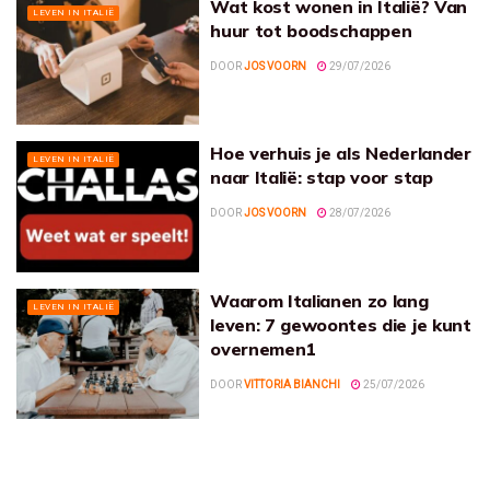
Wat kost wonen in Italië? Van
LEVEN IN ITALIË
huur tot boodschappen
DOOR
JOS VOORN
29/07/2026
Hoe verhuis je als Nederlander
LEVEN IN ITALIË
naar Italië: stap voor stap
DOOR
JOS VOORN
28/07/2026
Waarom Italianen zo lang
LEVEN IN ITALIË
leven: 7 gewoontes die je kunt
overnemen1
DOOR
VITTORIA BIANCHI
25/07/2026